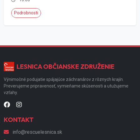
Podrobnosti
LESNICA OBČIANSKE ZDRUŽENIE
Výnimočné podujatie spájajúce záchranárov z rôznych krajín.
Preverujeme pripravenosť, vymieňame skúsenosti a utužujeme
vzťahy.
KONTAKT
info@rescuelesnica.sk